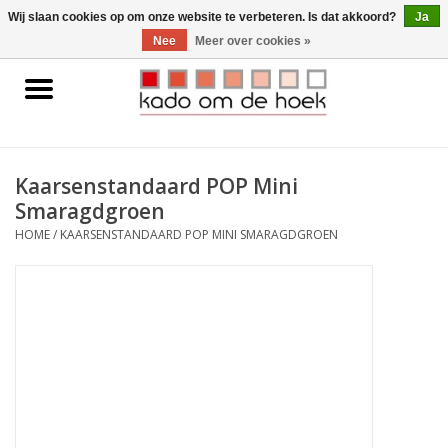
0 Artikelen - €0,00
Wij slaan cookies op om onze website te verbeteren. Is dat akkoord?
Ja
Nee
Meer over cookies »
Home
Accessoires
Kaarsenstandaard POP Mini
Smaragdgroen
Gadgets
HOME
/
KAARSENSTANDAARD POP MINI SMARAGDGROEN
Huishoudelijk
Interieur
Kids
Pylones