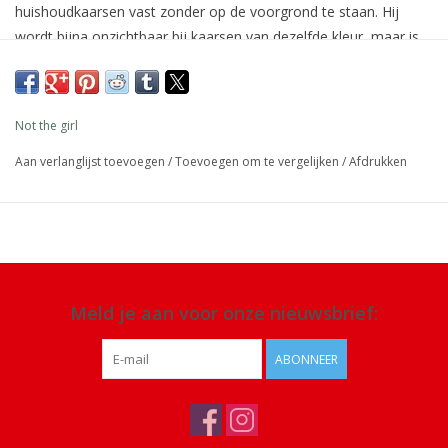
huishoudkaarsen vast zonder op de voorgrond te staan. Hij
wordt bijna onzichtbaar bij kaarsen van dezelfde kleur, maar is
aangenaam trendy in combinatie met kaarsen van een andere
kleur. Afhankelijk van waar je zin in hebt.
Afmeting: Ø onder ca. 6 cm, Ø binnen ca. 1,3 cm
Not the girl
Materiaal: gepoederd staal, 1,5 mm dik
Aan verlanglijst toevoegen
/
Toevoegen om te vergelijken
/
Afdrukken
Details: plaats de houder tijdens gebruik op een niet-
ontvlambaar oppervlak. Blaas de kaars uit voordat deze volledig
opbrandt
Meld je aan voor onze nieuwsbrief:
ABONNEER