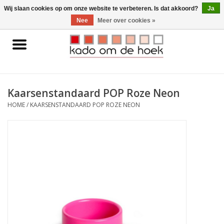
0 Artikelen - €0,00
Wij slaan cookies op om onze website te verbeteren. Is dat akkoord?
Ja
Nee
Meer over cookies »
Home
Accessoires
Kaarsenstandaard POP Roze Neon
Gadgets
HOME
/
KAARSENSTANDAARD POP ROZE NEON
Huishoudelijk
Interieur
Kids
Pylones