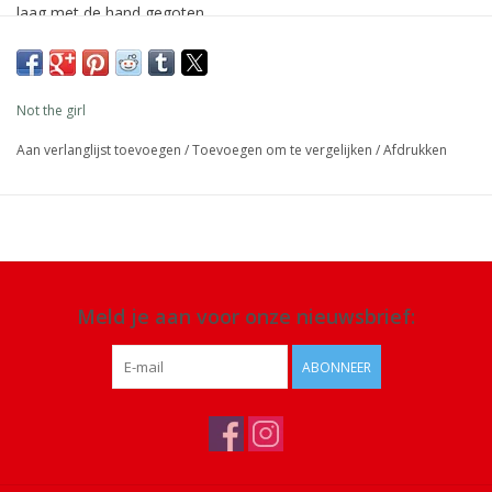
laag met de hand gegoten.
Afmeting: 23 cm x Ø 2,2 cm
Materiaal: 100% stearine was, lont puur katoen, ecologische
Not the girl
kleurstoffen
Aan verlanglijst toevoegen
/
Toevoegen om te vergelijken
/
Afdrukken
Details: 8-9 uur brandtijd, niet druipend, veganistisch, geen
ingrediënten van dierlijke oorsprong, gegarandeerd eerlijke
handel, dit project helpt vrouwen zelfstandiger te worden
Meld je aan voor onze nieuwsbrief:
ABONNEER