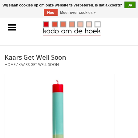
0 Artikelen - €0,00
Wij slaan cookies op om onze website te verbeteren. Is dat akkoord?
Ja
Nee
Meer over cookies »
Home
Accessoires
Kaars Get Well Soon
Gadgets
HOME
/
KAARS GET WELL SOON
Huishoudelijk
Interieur
Kids
Pylones