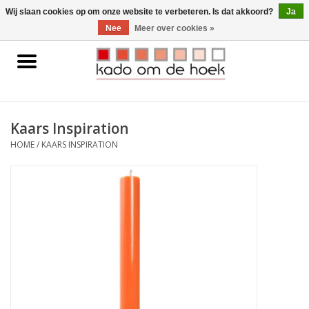
0 Artikelen - €0,00
Wij slaan cookies op om onze website te verbeteren. Is dat akkoord?
Ja
Nee
Meer over cookies »
Home
Accessoires
Kaars Inspiration
Gadgets
HOME
/
KAARS INSPIRATION
Huishoudelijk
Interieur
Kids
Pylones