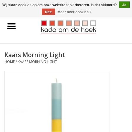
0 Artikelen - €0,00
Wij slaan cookies op om onze website te verbeteren. Is dat akkoord?
Ja
Nee
Meer over cookies »
Home
Accessoires
Kaars Morning Light
Gadgets
HOME
/
KAARS MORNING LIGHT
Huishoudelijk
Interieur
Kids
Pylones