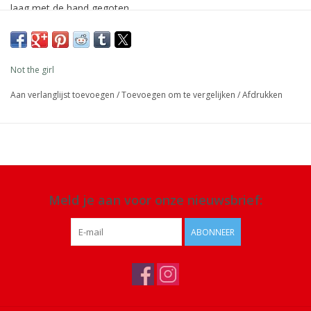
laag met de hand gegoten.
Afmeting: 23 cm x Ø 2,2 cm
Materiaal: 100% stearine was, lont puur katoen, ecologische
Not the girl
kleurstoffen
Aan verlanglijst toevoegen
/
Toevoegen om te vergelijken
/
Afdrukken
Details: 8-9 uur brandtijd, niet druipend, veganistisch, geen
ingrediënten van dierlijke oorsprong, gegarandeerd eerlijke
handel, dit project helpt vrouwen zelfstandiger te worden
Meld je aan voor onze nieuwsbrief:
ABONNEER