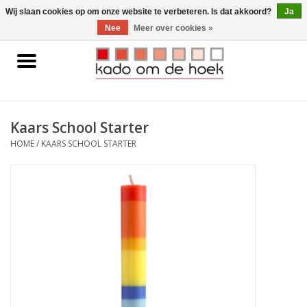
0 Artikelen - €0,00
Wij slaan cookies op om onze website te verbeteren. Is dat akkoord?
Ja
Nee
Meer over cookies »
Home
Accessoires
Kaars School Starter
Gadgets
HOME
/
KAARS SCHOOL STARTER
Huishoudelijk
Interieur
Kids
Pylones