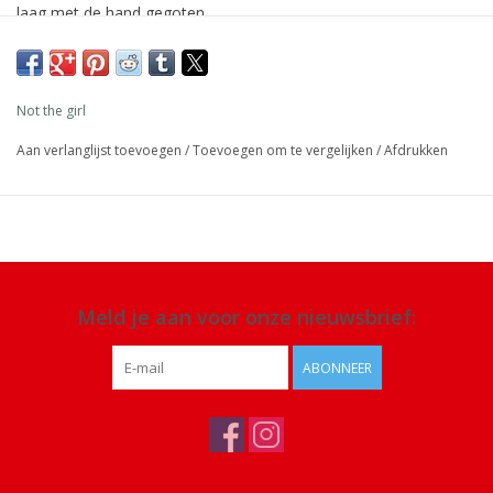
laag met de hand gegoten.
Afmeting: 23 cm x Ø 2,2 cm
Materiaal: 100% stearine was, lont puur katoen, ecologische
Not the girl
kleurstoffen
Aan verlanglijst toevoegen
/
Toevoegen om te vergelijken
/
Afdrukken
Details: 8-9 uur brandtijd, niet druipend, veganistisch, geen
ingrediënten van dierlijke oorsprong, gegarandeerd eerlijke
handel, dit project helpt vrouwen zelfstandiger te worden
Meld je aan voor onze nieuwsbrief:
ABONNEER