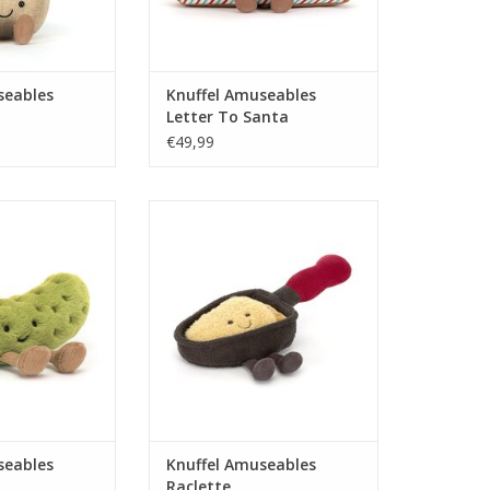
seables
Knuffel Amuseables
Letter To Santa
€49,99
eables Pickle
Knuffel Amuseables Raclette
N WINKELWAGEN
TOEVOEGEN AAN WINKELWAGEN
seables
Knuffel Amuseables
Raclette