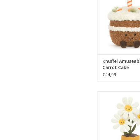
Knuffel Amuseab
Carrot Cake
€44,99
Knuffel Amuseable
TOEVOEGEN AAN WI