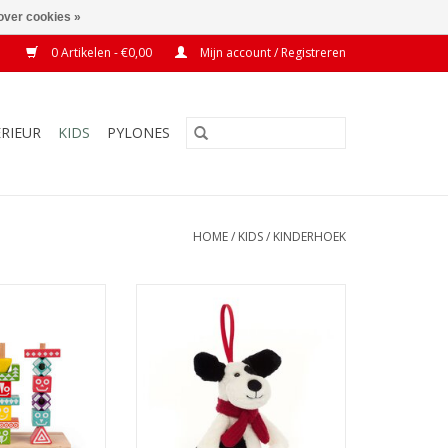
over cookies »
0 Artikelen - €0,00
Mijn account / Registreren
ERIEUR
KIDS
PYLONES
HOME
/
KIDS
/
KINDERHOEK
Edutotem
Kerstboomhanger Bashful Puppy
Decoration
N WINKELWAGEN
TOEVOEGEN AAN WINKELWAGEN