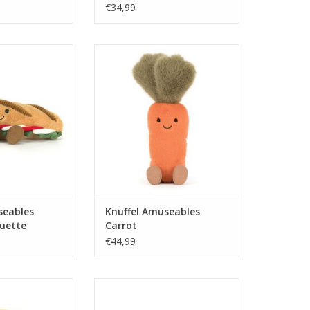
€34,99
eables Caprese
Knuffel Amuseables Carrot
uette
TOEVOEGEN AAN WINKELWAGEN
N WINKELWAGEN
seables
Knuffel Amuseables
uette
Carrot
€44,99
ables Collette
Knuffel Amuseables Croissant
u Citron
Small