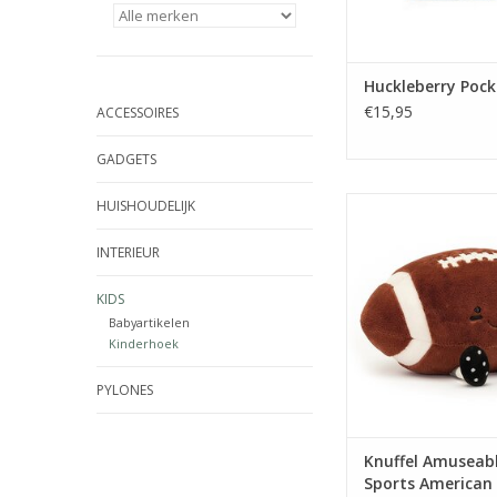
Huckleberry Pock
€15,95
ACCESSOIRES
GADGETS
Knuffel Amuseable
HUISHOUDELIJK
American Foot
INTERIEUR
TOEVOEGEN AAN WI
KIDS
Babyartikelen
Kinderhoek
PYLONES
Knuffel Amuseab
Sports American 