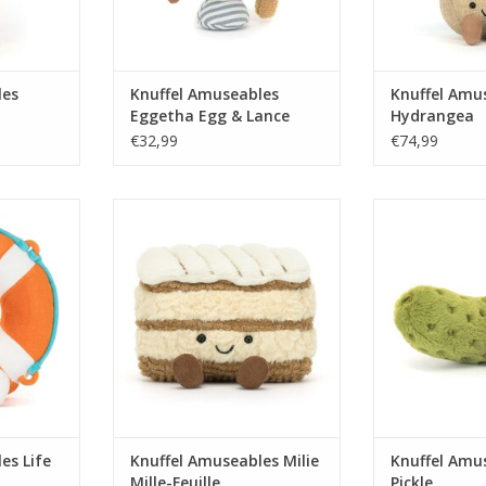
les
Knuffel Amuseables
Knuffel Amu
Eggetha Egg & Lance
Hydrangea
Soldier
€32,99
€74,99
Life Ring
Knuffel Amuseables Milie Mille-
Knuffel Amus
Feuille
NKELWAGEN
TOEVOEGEN AA
TOEVOEGEN AAN WINKELWAGEN
es Life
Knuffel Amuseables Milie
Knuffel Amu
Mille-Feuille
Pickle