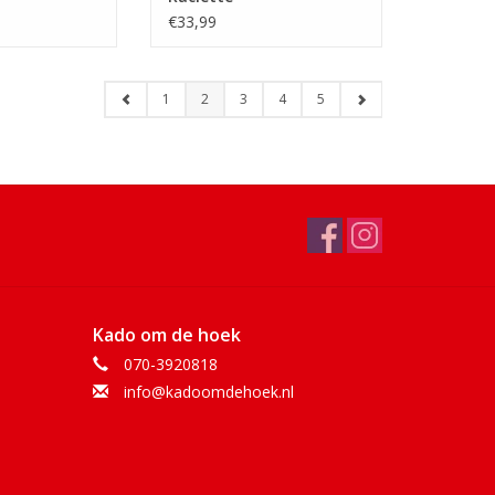
€33,99
1
2
3
4
5
Kado om de hoek
070-3920818
info@kadoomdehoek.nl