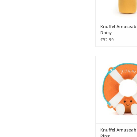
Knuffel Amuseab
Daisy
€52,99
Knuffel Amuseables 
TOEVOEGEN AAN WI
Knuffel Amuseabl
Ring