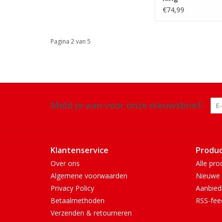
€74,99
Pagina 2 van 5
Meld je aan voor onze nieuwsbrief:
Klantenservice
Produ
Over ons
Alle pro
Algemene voorwaarden
Nieuwe 
Privacy Policy
Aanbied
Betaalmethoden
RSS-fee
Verzenden & retourneren