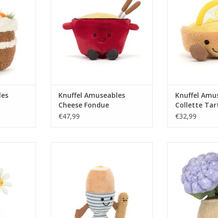
TOEVOEGEN AAN WINKELWAGEN
TOEVOEGEN AA
les
Knuffel Amuseables
Knuffel Amu
Cheese Fondue
Collette Tar
€47,99
€32,99
s Daisy
Knuffel Amuseables Eggetha Egg
Knuffel Amuse
& Lance Soldier
NKELWAGEN
TOEVOEGEN AA
TOEVOEGEN AAN WINKELWAGEN