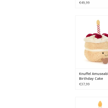
€49,99
Knuffel Amuseables
Cake
TOEVOEGEN AAN WI
Knuffel Amuseab
Birthday Cake
€37,99
Knuffel Amuseables C
TOEVOEGEN AAN WI