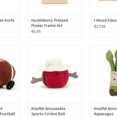
et Knife
Huckleberry Pressed
I Wood Edu
Flower Frame Art
€27,95
€6,95
 Sports
Knuffel Amuseable Sports Cricket
Knuffel Amuse
ball
Ball
TOEVOEGEN AA
NKELWAGEN
TOEVOEGEN AAN WINKELWAGEN
le
Knuffel Amuseable
Knuffel Amu
Football
Sports Cricket Ball
Asparagus