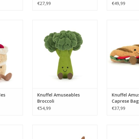
€27,99
€49,99
 Birthday
Knuffel Amuseables Broccoli
Knuffel Amus
Bag
TOEVOEGEN AAN WINKELWAGEN
NKELWAGEN
TOEVOEGEN AA
les
Knuffel Amuseables
Knuffel Amu
Broccoli
Caprese Bag
€54,99
€37,99
arrot Cake
Knuffel Amuseables Cheese
Knuffel Amuse
Fondue
Tarte A
NKELWAGEN