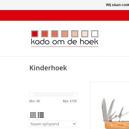
Wij slaan coo
Kinderhoek
Huckleberry Pocke
TOEVOEGEN AAN WI
Min: €
0
Max: €
150