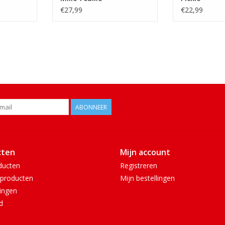
€27,99
€22,99
ABONNEER
cten
Mijn account
ducten
Registreren
producten
Mijn bestellingen
ingen
d