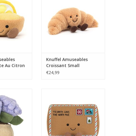
N WINKELWAGEN
TOEVOEGEN AAN WINKELWAGEN
seables
Knuffel Amuseables
te Au Citron
Croissant Small
€24,99
ables Hydrangea
Knuffel Amuseables Letter To
Santa
N WINKELWAGEN
TOEVOEGEN AAN WINKELWAGEN