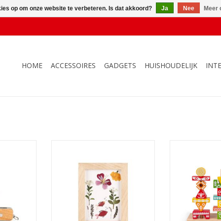
kies op om onze website te verbeteren. Is dat akkoord?
Ja
Nee
Meer 
HOME
ACCESSOIRES
GADGETS
HUISHOUDELIJK
INT
t Knife
Huckleberry Pressed Flower
I Wood 
Frame Art
NKELWAGEN
TOEVOEGEN AA
TOEVOEGEN AAN WINKELWAGEN