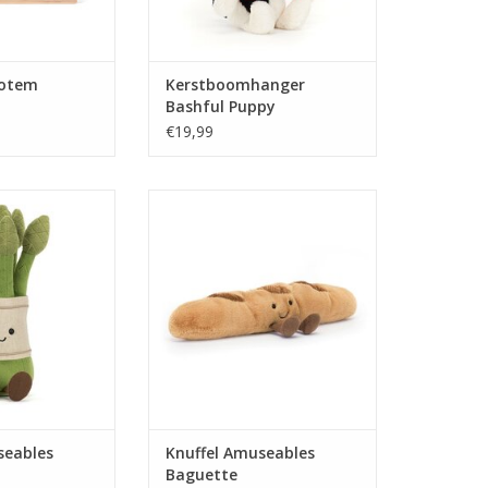
totem
Kerstboomhanger
Bashful Puppy
Decoration
€19,99
ables Asparagus
Knuffel Amuseables Baguette
N WINKELWAGEN
TOEVOEGEN AAN WINKELWAGEN
seables
Knuffel Amuseables
Baguette