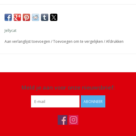
Afmeting: 28 x 6 x 6 cm
Materiaal: 100% polyester
Details: geschikt vanaf 12 maanden. Alleen handwas, niet in de
Jellycat
droger of chemisch reinigen of strijken
Aan verlanglijst toevoegen
/
Toevoegen om te vergelijken
/
Afdrukken
Meld je aan voor onze nieuwsbrief:
ABONNEER