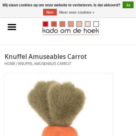
0 Artikelen - €0,00
Wij slaan cookies op om onze website te verbeteren. Is dat akkoord?
Ja
Nee
Meer over cookies »
Home
Accessoires
Knuffel Amuseables Carrot
Gadgets
HOME
/
KNUFFEL AMUSEABLES CARROT
Huishoudelijk
Interieur
Kids
Pylones