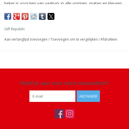
beker is voorzien van vagina’s in alle vormen, maten en kleuren.
Afmeting: 12 x 10 x 8,5 cm
Inhoud: 350 ml
Gift Republic
Materiaal: keramiek
Aan verlanglijst toevoegen
/
Toevoegen om te vergelijken
/
Afdrukken
Details: vaatwasmachinebestendig
Meld je aan voor onze nieuwsbrief:
ABONNEER