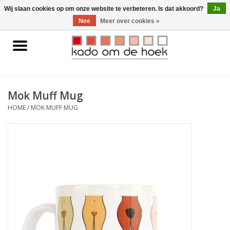
0 Artikelen - €0,00
Wij slaan cookies op om onze website te verbeteren. Is dat akkoord?
Ja
Nee
Meer over cookies »
Home
Accessoires
Mok Muff Mug
Gadgets
HOME
/
MOK MUFF MUG
Huishoudelijk
Interieur
Kids
Pylones