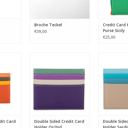
Broche Teckel
Credit Card 
Purse Sicily
€39,00
€25,00
Card Holder
Double Sided Credit Card Holder
Double Sided Cr
Orchid
Sar
NKELWAGEN
TOEVOEGEN AAN WINKELWAGEN
TOEVOEGEN AA
dit Card
Double Sided Credit Card
Double Sided
Holder Orchid
Holder Sardi