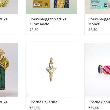
tuks
Boekenlegger 5 stuks
Boekenlegge
Klimt Adéle
Monet
€6,50
€6,50
s Van Gogh
Broche Ballerina
Broche Cand
NKELWAGEN
TOEVOEGEN AAN WINKELWAGEN
TOEVOEGEN AA
tuks
Broche Ballerina
Broche Cand
€39,00
€39,00