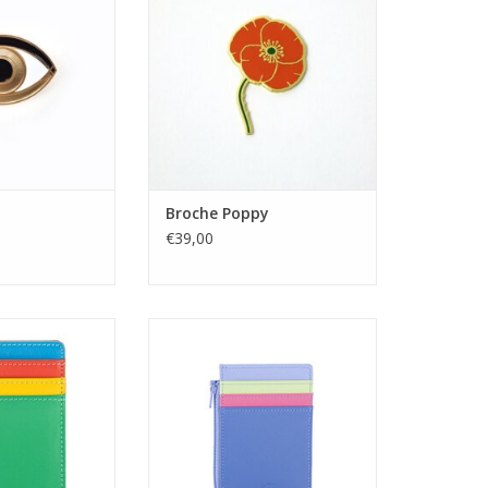
Broche Poppy
€39,00
lder Coin Purse
Credit Card Holder Coin Purse
cily
Viola
N WINKELWAGEN
TOEVOEGEN AAN WINKELWAGEN