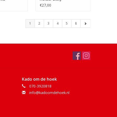
€27,00
1
2
3
4
5
8
Kado om de hoek
070-3920818
info@kadoomdehoek.nl