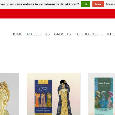
kies op om onze website te verbeteren. Is dat akkoord?
Ja
Nee
Meer 
HOME
ACCESSOIRES
GADGETS
HUISHOUDELIJK
INT
Botticelli
Boekenlegger 5 stuks Klimt Adéle
Boekenlegger
NKELWAGEN
TOEVOEGEN AAN WINKELWAGEN
TOEVOEGEN AA