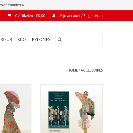
over cookies »
0 Artikelen - €0,00
Mijn account / Registreren
ERIEUR
KIDS
PYLONES
HOME
/
ACCESSOIRES
 5 stuks Monet
Boekenlegger 5 stuks Mucha
N WINKELWAGEN
TOEVOEGEN AAN WINKELWAGEN