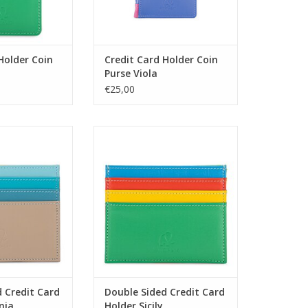
Holder Coin
Credit Card Holder Coin
Purse Viola
€25,00
edit Card Holder
Double Sided Credit Card Holder
dinia
Sicily
N WINKELWAGEN
TOEVOEGEN AAN WINKELWAGEN
 Credit Card
Double Sided Credit Card
nia
Holder Sicily