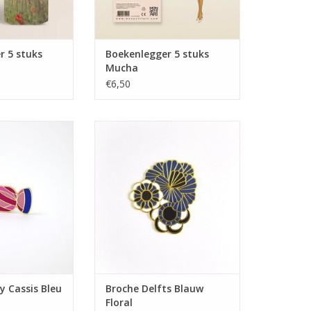
r 5 stuks
Boekenlegger 5 stuks
Mucha
€6,50
y Cassis Bleu
Broche Delfts Blauw Floral
N WINKELWAGEN
TOEVOEGEN AAN WINKELWAGEN
y Cassis Bleu
Broche Delfts Blauw
Floral