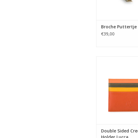
Broche Puttertje
€39,00
Double Sided Credit 
Lucca
TOEVOEGEN AAN WI
Double Sided Cre
Holder Lucca