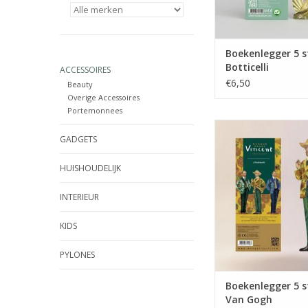
Boekenlegger 5 s
Botticelli
ACCESSOIRES
€6,50
Beauty
Overige Accessoires
Portemonnees
Boekenlegger 5 stuk
GADGETS
TOEVOEGEN AAN WI
HUISHOUDELIJK
INTERIEUR
KIDS
PYLONES
Boekenlegger 5 s
Van Gogh