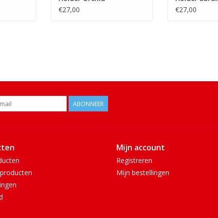
€27,00
€27,00
ABONNEER
cten
Mijn account
ducten
Registreren
producten
Mijn bestellingen
ingen
d