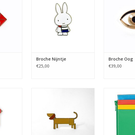
Broche Nijntje
Broche Oog
€25,00
€39,00
tje
Broche Teckel
Credit Card Ho
Si
NKELWAGEN
TOEVOEGEN AAN WINKELWAGEN
TOEVOEGEN AA