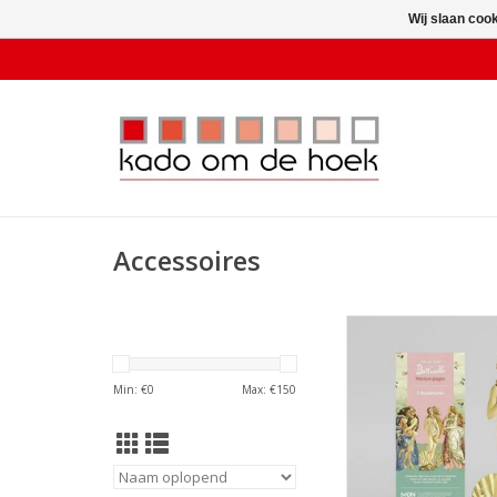
Wij slaan coo
Accessoires
Boekenlegger 5 stuks 
TOEVOEGEN AAN WI
Min: €
0
Max: €
150