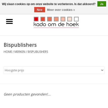
0 Artikelen - €0,00
Wij slaan cookies op om onze website te verbeteren. Is dat akkoord?
Ja
Nee
Meer over cookies »
Home
Accessoires
Bispublishers
Gadgets
HOME
/
MERKEN
/
BISPUBLISHERS
Huishoudelijk
Interieur
Kids
Geen producten gevonden!...
Pylones