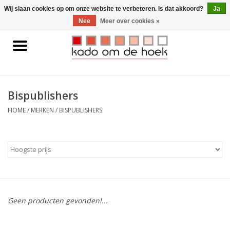
0 Artikelen - €0,00
Wij slaan cookies op om onze website te verbeteren. Is dat akkoord?
Ja
Nee
Meer over cookies »
Home
Accessoires
Bispublishers
Gadgets
HOME
/
MERKEN
/
BISPUBLISHERS
Huishoudelijk
Interieur
Kids
Geen producten gevonden!...
Pylones