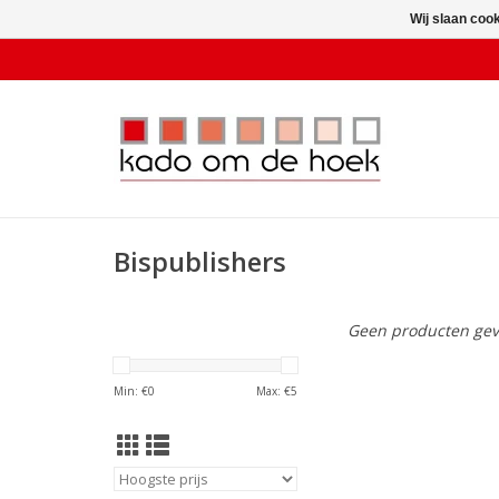
Wij slaan coo
Bispublishers
Geen producten gev
Min: €
0
Max: €
5