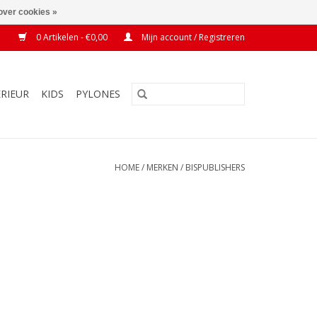
over cookies »
0 Artikelen - €0,00
Mijn account / Registreren
ERIEUR
KIDS
PYLONES
HOME
/
MERKEN
/
BISPUBLISHERS