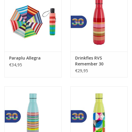
Paraplu Allegra
Drinkfles RVS
Remember 30
€34,95
Marrakesch
€29,95