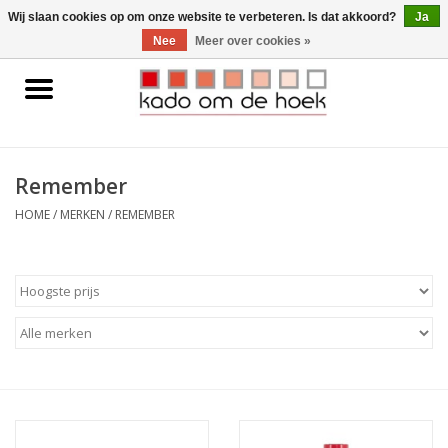
0 Artikelen - €0,00
Wij slaan cookies op om onze website te verbeteren. Is dat akkoord?
Ja
Nee
Meer over cookies »
Home
Accessoires
Remember
Gadgets
HOME
/
MERKEN
/
REMEMBER
Huishoudelijk
Interieur
Kids
Pylones