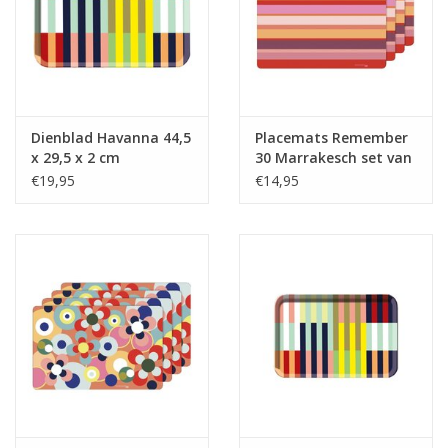
Dienblad Havanna 44,5
Placemats Remember
x 29,5 x 2 cm
30 Marrakesch set van
4
€19,95
€14,95