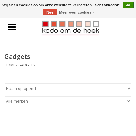
0 Artikelen - €0,00
Wij slaan cookies op om onze website te verbeteren. Is dat akkoord?
Ja
Nee
Meer over cookies »
Home
Accessoires
Gadgets
Gadgets
HOME
/
GADGETS
Huishoudelijk
Interieur
Kids
Pylones