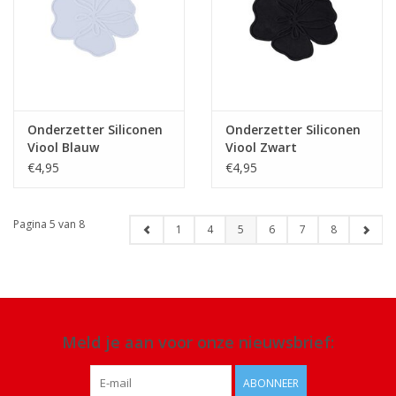
Onderzetter Siliconen
Onderzetter Siliconen
Viool Blauw
Viool Zwart
€4,95
€4,95
Pagina 5 van 8
1
4
5
6
7
8
Meld je aan voor onze nieuwsbrief:
ABONNEER