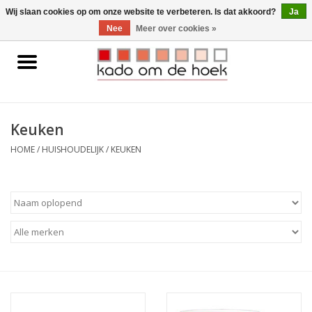
0 Artikelen - €0,00
Wij slaan cookies op om onze website te verbeteren. Is dat akkoord?
Ja
Nee
Meer over cookies »
Home
Accessoires
Keuken
Gadgets
HOME
/
HUISHOUDELIJK
/
KEUKEN
Huishoudelijk
Interieur
Kids
Pylones