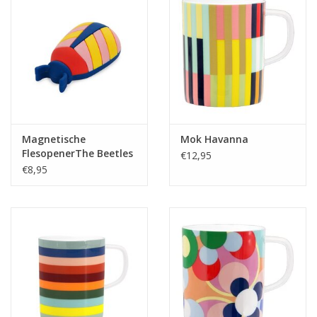
Magnetische
Mok Havanna
FlesopenerThe Beetles
€12,95
Rood
€8,95