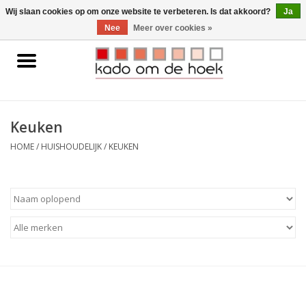
0 Artikelen - €0,00
Wij slaan cookies op om onze website te verbeteren. Is dat akkoord?
Ja
Nee
Meer over cookies »
Home
Accessoires
Keuken
Gadgets
HOME
/
HUISHOUDELIJK
/
KEUKEN
Huishoudelijk
Interieur
Kids
Pylones