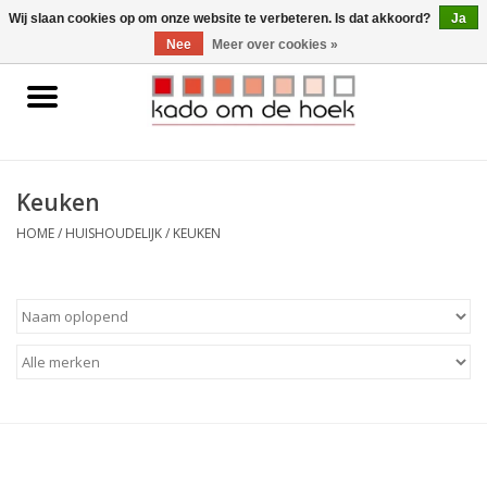
0 Artikelen - €0,00
Wij slaan cookies op om onze website te verbeteren. Is dat akkoord?
Ja
Nee
Meer over cookies »
Home
Accessoires
Keuken
Gadgets
HOME
/
HUISHOUDELIJK
/
KEUKEN
Huishoudelijk
Interieur
Kids
Pylones