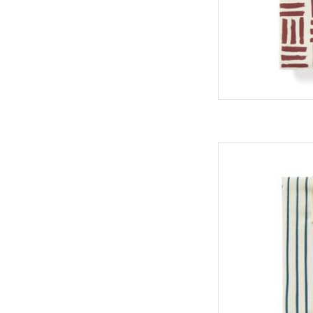
Roll'eat Boc'n'Roll 
TOEVOEGEN