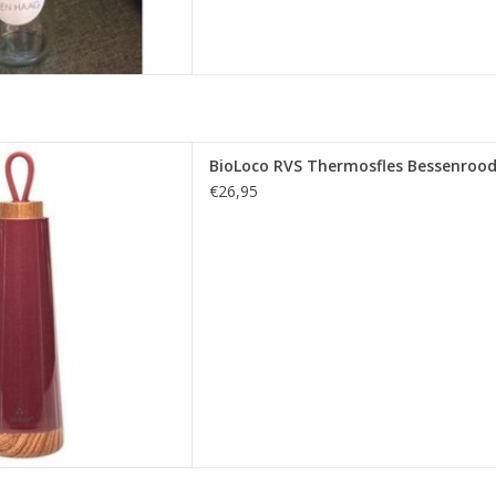
VS Thermosfles Bessenrood
BioLoco RVS Thermosfles Bessenroo
 AAN WINKELWAGEN
€26,95