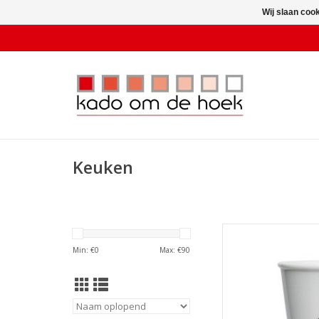
Wij slaan coo
Keuken
Helen B Be
Min: €
0
Max: €
90
TOEVOEGEN