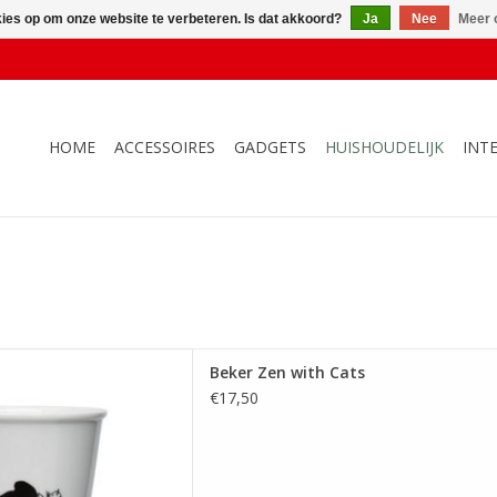
kies op om onze website te verbeteren. Is dat akkoord?
Ja
Nee
Meer 
HOME
ACCESSOIRES
GADGETS
HUISHOUDELIJK
INT
ker Zen with Cats
Beker Zen with Cats
 AAN WINKELWAGEN
€17,50