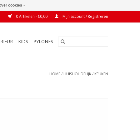
over cookies »
0 Artikelen - €0,00
Mijn account / Registreren
ERIEUR
KIDS
PYLONES
HOME
/
HUISHOUDELIJK
/
KEUKEN