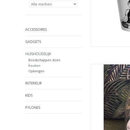
ACCESSOIRES
GADGETS
HUISHOUDELIJK
Boodschappen doen
Keuken
Eau Eau Den Haag B
Opbergen
TOEVOEGEN
INTERIEUR
KIDS
PYLONES