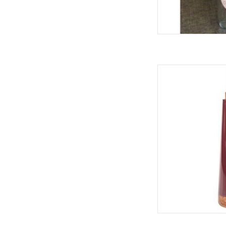
Chic Mic BioLoco R
TOEVOEGEN