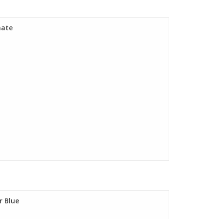
nate
r Blue