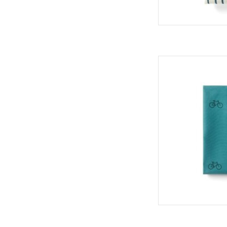
Roll'eat Boc'n'Rol
TOEVOEGEN