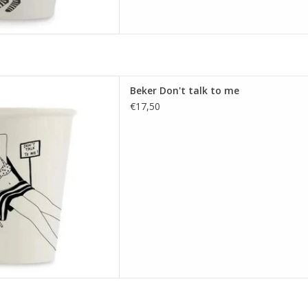
er Don't talk to me
Beker Don't talk to me
 AAN WINKELWAGEN
€17,50