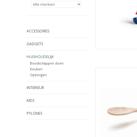
ACCESSOIRES
GADGETS
HUISHOUDELIJK
Boodschappen doen
Keuken
Ototo Agatha Polle
Opbergen
TOEVOEGEN
INTERIEUR
KIDS
PYLONES