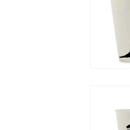
Helen B B
TOEVOEGEN