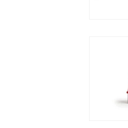
Ototo B
TOEVOEGEN