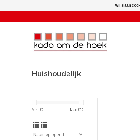
Wij slaan coo
Huishoudelijk
Ototo Afw
Min: €
0
Max: €
90
TOEVOEGEN