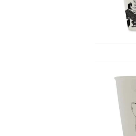
Helen B 
TOEVOEGEN