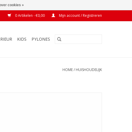
over cookies »
0 Artikelen - €0,00
Mijn account / Registreren
ERIEUR
KIDS
PYLONES
HOME
/
HUISHOUDELIJK