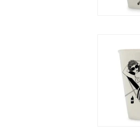
Helen B Bek
TOEVOEGEN