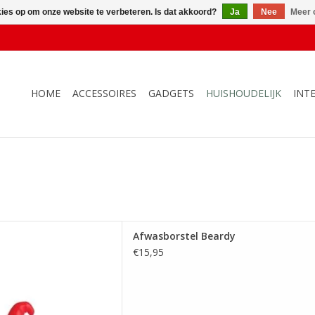
kies op om onze website te verbeteren. Is dat akkoord?
Ja
Nee
Meer 
HOME
ACCESSOIRES
GADGETS
HUISHOUDELIJK
INT
asborstel Beardy
Afwasborstel Beardy
 AAN WINKELWAGEN
€15,95