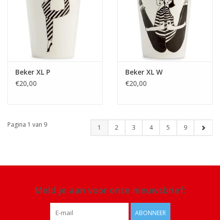
Beker XL P
Beker XL W
€20,00
€20,00
Pagina 1 van 9
1
2
3
4
5
9
Meld je aan voor onze nieuwsbrief:
ABONNEER