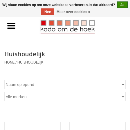
0 Artikelen - €0,00
Wij slaan cookies op om onze website te verbeteren. Is dat akkoord?
Ja
Nee
Meer over cookies »
Home
Accessoires
Huishoudelijk
Gadgets
HOME
/
HUISHOUDELIJK
Huishoudelijk
Interieur
Kids
Pylones