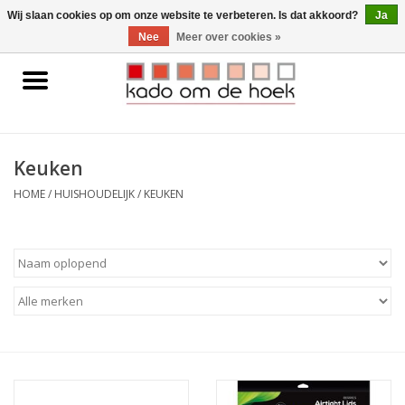
0 Artikelen - €0,00
Wij slaan cookies op om onze website te verbeteren. Is dat akkoord?
Ja
Nee
Meer over cookies »
Home
Accessoires
Keuken
Gadgets
HOME
/
HUISHOUDELIJK
/
KEUKEN
Huishoudelijk
Interieur
Kids
Pylones