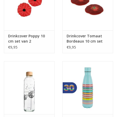
Drinkcover Poppy 10
Drinkcover Tomaat
cm set van 2
Bordeaux 10 cm set
van 2
€9,95
€9,95